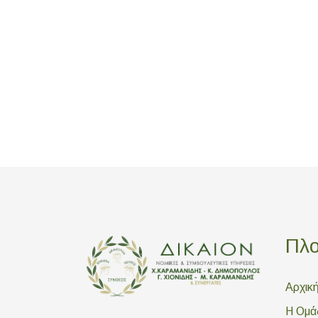
Πλ
Αρχικ
Η Ομά