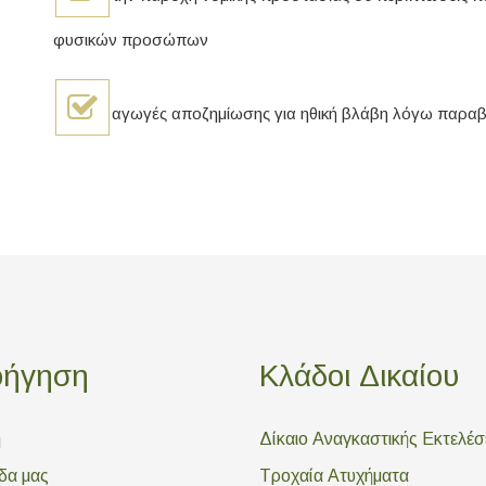
φυσικών προσώπων
αγωγές αποζημίωσης για ηθική βλάβη λόγω παρ
οήγηση
Κλάδοι Δικαίου
ή
Δίκαιο Αναγκαστικής Εκτελέ
δα μας
Τροχαία Ατυχήματα