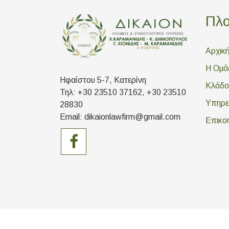
Πλ
Αρχικ
Η Ομά
Ηφαίστου 5-7, Κατερίνη
Κλάδοι
Τηλ: +30 23510 37162, +30 23510
Υπηρε
28830
Email: dikaionlawfirm@gmail.com
Επικο